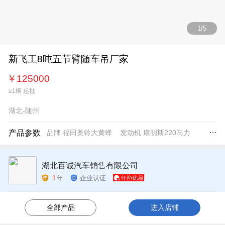
1
/
5
新飞工8吨五节臂随车吊厂家
￥
125000
≥1辆 起批
湖北-随州
产品参数
品牌
福田奥铃大黄蜂
发动机
康明斯220马力

湖北百诚汽车销售有限公司
1
年
企业认证
全部产品
进入店铺