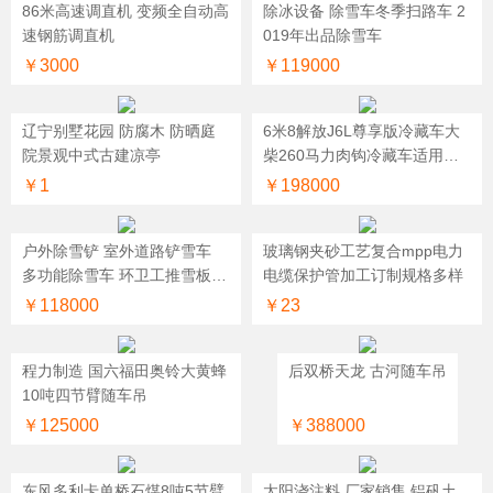
86米高速调直机 变频全自动高
除冰设备 除雪车冬季扫路车 2
速钢筋调直机
019年出品除雪车
￥3000
￥119000
辽宁别墅花园 防腐木 防晒庭
6米8解放J6L尊享版冷藏车大
院景观中式古建凉亭
柴260马力肉钩冷藏车适用于
长途运输
￥1
￥198000
户外除雪铲 室外道路铲雪车
玻璃钢夹砂工艺复合mpp电力
多功能除雪车 环卫工推雪板
电缆保护管加工订制规格多样
方便使用
￥118000
￥23
程力制造 国六福田奥铃大黄蜂
后双桥天龙 古河随车吊
10吨四节臂随车吊
￥125000
￥388000
东风多利卡单桥石煤8吨5节臂
太阳浇注料 厂家销售 铝矾土