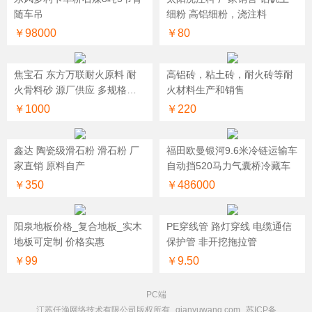
随车吊
细粉 高铝细粉，浇注料
￥98000
￥80
焦宝石 东方万联耐火原料 耐
高铝砖，粘土砖，耐火砖等耐
火骨料砂 源厂供应 多规格煅
火材料生产和销售
烧焦宝石 定制批发
￥1000
￥220
鑫达 陶瓷级滑石粉 滑石粉 厂
福田欧曼银河9.6米冷链运输车
家直销 原料自产
自动挡520马力气囊桥冷藏车
￥350
￥486000
阳泉地板价格_复合地板_实木
PE穿线管 路灯穿线 电缆通信
地板可定制 价格实惠
保护管 非开挖拖拉管
￥99
￥9.50
PC端
江苏仟渔网络技术有限公司版权所有
qianyuwang.com
苏ICP备