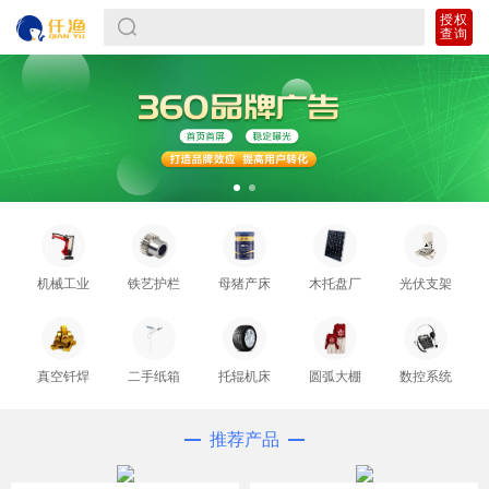
授权
查询
机械工业
铁艺护栏
母猪产床
木托盘厂
光伏支架
真空钎焊
二手纸箱
托辊机床
圆弧大棚
数控系统
推荐产品