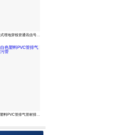
MPP电力管开挖式埋地穿线管通讯信号电缆保护管
PVC排水管白色塑料PVC管排气管材排水排污管