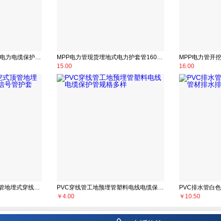
玻璃钢夹砂工艺复合mpp电力电缆保护管加工订制规格多样
MPP电力管现货埋地式电力护套管160MPP拖拉管规格多样按需定制
15.00
16.00
CPVC电力管非开挖式顶管地埋式穿线保护管通讯信号管护套
PVC穿线管工地预埋管塑料电线电缆保护管规格多样
￥
4.00
￥
10.50