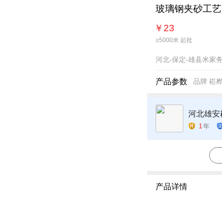
玻璃钢夹砂工艺
￥
23
≥5000米 起批
河北-保定-雄县米家
产品参数
品牌
崧
河北雄安
1
年
产品详情