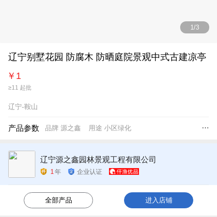
1
/
3
辽宁别墅花园 防腐木 防晒庭院景观中式古建凉亭
￥
1
≥11 起批
辽宁-鞍山
产品参数
品牌
源之鑫
用途
小区绿化

辽宁源之鑫园林景观工程有限公司
1
年
企业认证
全部产品
进入店铺