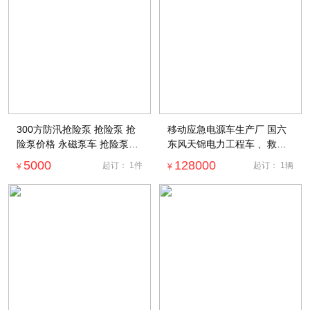
300方防汛抢险泵 抢险泵 抢
移动应急电源车生产厂 国六
险泵价格 永磁泵车 抢险泵配
东风天锦电力工程车 、救险
件
车价格、工程救险车价格，工
5000
128000
起订：
1
件
起订：
1
辆
¥
¥
程救险车厂家，应急电源车价
格，东风天锦救险车