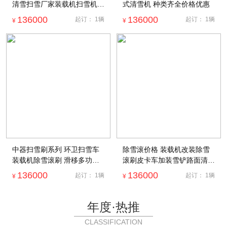
清雪扫雪厂家装载机扫雪机滚
式清雪机 种类齐全价格优惠
刷急速除积雪
136000
136000
起订：
1
辆
起订：
1
辆
¥
¥
中器扫雪刷系列 环卫扫雪车
除雪滚价格 装载机改装除雪
装载机除雪滚刷 滑移多功能
滚刷皮卡车加装雪铲路面清雪
清雪车
机
136000
136000
起订：
1
辆
起订：
1
辆
¥
¥
年度·热推
CLASSIFICATION