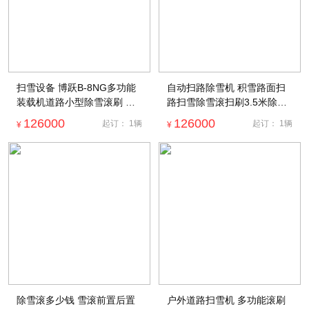
扫雪设备 博跃B-8NG多功能
自动扫路除雪机 积雪路面扫
装载机道路小型除雪滚刷 安
路扫雪除雪滚扫刷3.5米除雪
装简单
铲
126000
126000
起订：
1
辆
起订：
1
辆
¥
¥
除雪滚多少钱 雪滚前置后置
户外道路扫雪机 多功能滚刷