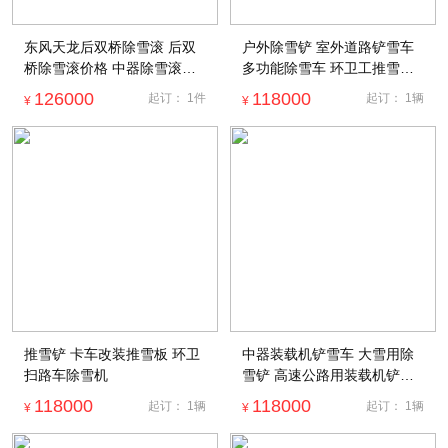
东风天龙后双桥除雪滚 后双
户外除雪铲 室外道路铲雪车
桥除雪滚价格 中器除雪滚厂
多功能除雪车 环卫工推雪板
家 东风天龙除雪滚生产厂家
方便使用
126000
118000
起订：
1
件
起订：
1
辆
¥
¥
东风天龙除雪滚生产厂家 除
雪设备厂家 扫雪设备
推雪铲 卡车改装推雪板 环卫
中器装载机铲雪车 大雪用除
扫路车除雪机
雪铲 高速公路用装载机铲雪
车 厂家供货
118000
118000
起订：
1
辆
起订：
1
辆
¥
¥