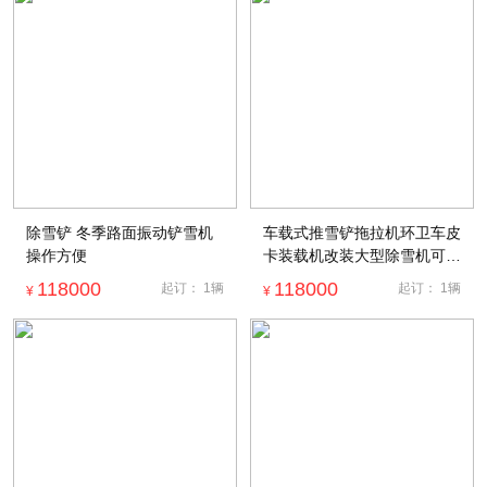
除雪铲 冬季路面振动铲雪机
车载式推雪铲拖拉机环卫车皮
操作方便
卡装载机改装大型除雪机可拆
卸扫雪机
118000
118000
起订：
1
辆
起订：
1
辆
¥
¥