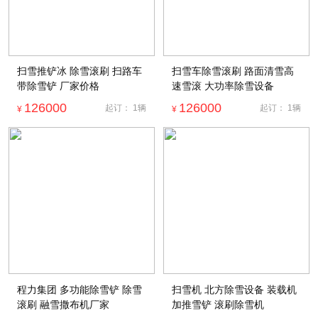
扫雪推铲冰 除雪滚刷 扫路车
扫雪车除雪滚刷 路面清雪高
带除雪铲 厂家价格
速雪滚 大功率除雪设备
126000
126000
起订：
1
辆
起订：
1
辆
¥
¥
程力集团 多功能除雪铲 除雪
扫雪机 北方除雪设备 装载机
滚刷 融雪撒布机厂家
加推雪铲 滚刷除雪机