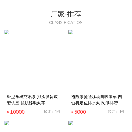
厂家·推荐
CLASSIFICATION
轻型永磁防汛泵 排涝设备成
抢险泵抢险移动自吸泵车 四
套供应 抗洪移动泵车
缸机定位排水泵 防汛排涝混
流泵抢险泵价格永磁泵车抢险
10000
5000
起订：
1
件
起订：
1
件
¥
¥
泵配件