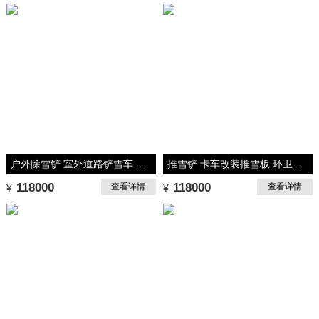
户外除雪铲 室外道路铲雪车 多功能除雪车 环卫工推雪板 方便使用
推雪铲 卡车改装推雪板 环卫扫路车除雪机
118000
118000
查看详情
查看详情
¥
¥