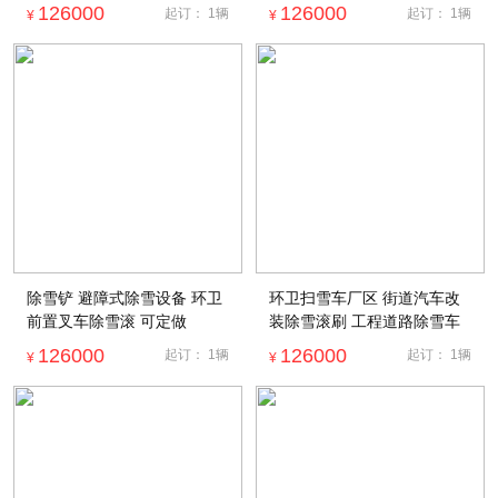
126000
126000
起订：
1
辆
起订：
1
辆
¥
¥
除雪铲 避障式除雪设备 环卫
环卫扫雪车厂区 街道汽车改
前置叉车除雪滚 可定做
装除雪滚刷 工程道路除雪车
126000
126000
起订：
1
辆
起订：
1
辆
¥
¥