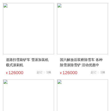
道路扫雪刷铲车 雪滚加装机
国六解放后双桥除雪车 各种
载式滚刷机
除雪滚除雪铲 活动优惠中
126000
126000
起订：
1
辆
起订：
1
辆
¥
¥